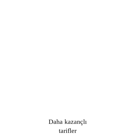
Şifre
*
Only fill in if you are not human
Oturumumu açık tut
Kayıt Ol
Şifrenizi mi unuttunuz?
Daha kazançlı
tarifler