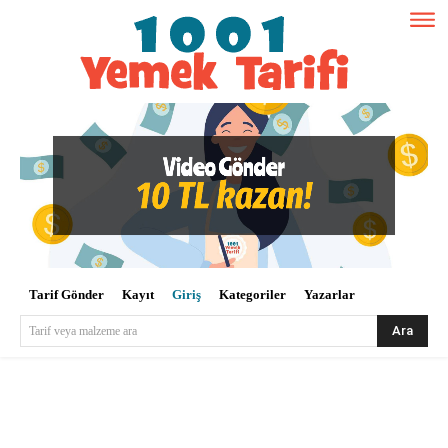
Tarif Gönder
Kayıt
Giriş
Kategoriler
Yazarlar
Ara
Tarif veya malzeme ara
Kullanıcı Adı veya E-posta
*