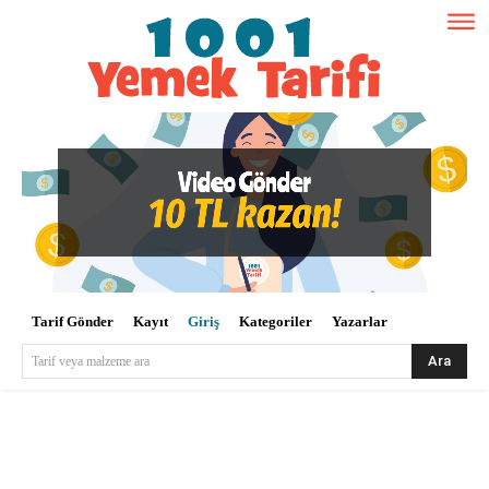
Tarif Gönder
Kayıt
Giriş
Kategoriler
Yazarlar
Ara
Tarif veya malzeme ara
Kullanıcı Adı veya E-posta
*