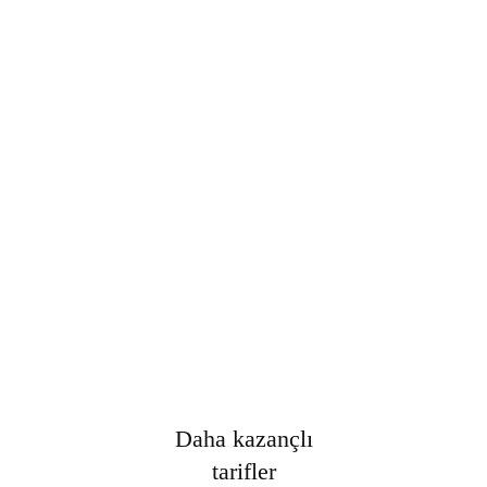
Şifre
*
Only fill in if you are not human
Oturumumu açık tut
Kayıt Ol
Şifrenizi mi unuttunuz?
Daha kazançlı
tarifler