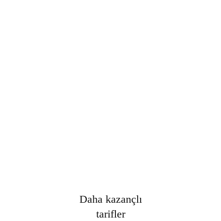
Şifre
*
Only fill in if you are not human
Oturumumu açık tut
Kayıt Ol
Şifrenizi mi unuttunuz?
Daha kazançlı
tarifler