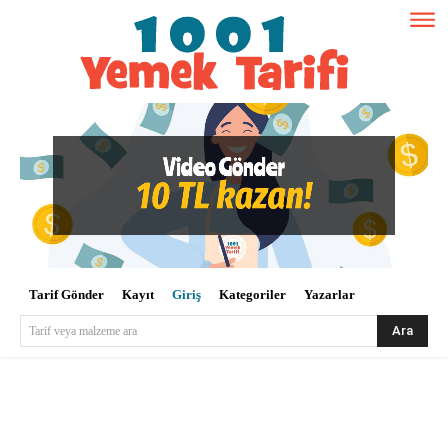
Tarif Gönder
Kayıt
Giriş
Kategoriler
Yazarlar
Ara
Tarif veya malzeme ara
Kullanıcı Adı veya E-posta
*