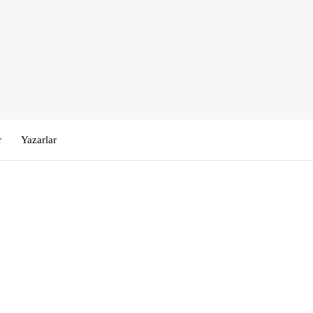
r
Yazarlar
Kullanıcı Adı veya E-posta
*
Şifre
*