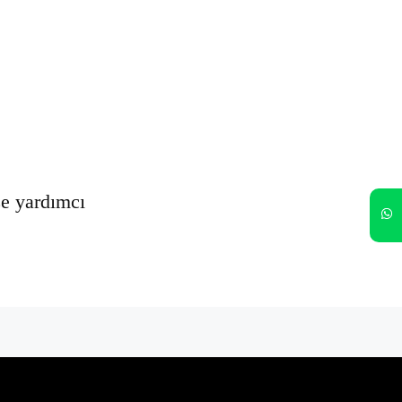
Oturumumu açık tut
Kayıt Ol
Şifrenizi mi unuttunuz?
ze yardımcı