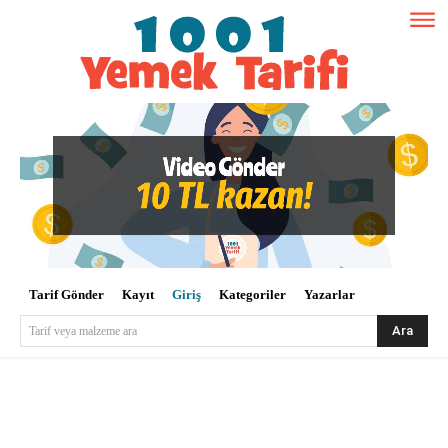
Tarif Gönder
Kayıt
Giriş
Kategoriler
Yazarlar
Ara
Tarif veya malzeme ara
Kullanıcı Adı veya E-posta
*