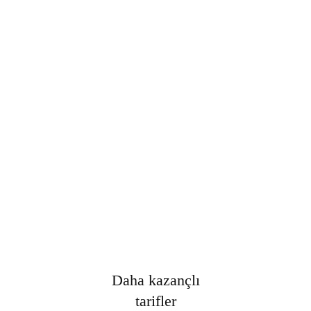
Şifre
*
Only fill in if you are not human
Oturumumu açık tut
Kayıt Ol
Şifrenizi mi unuttunuz?
Daha kazançlı
tarifler