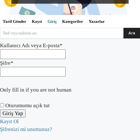
Tarif Gönder
Kayıt
Giriş
Kategoriler
Yazarlar
Ara
Tarif veya malzeme ara
Kullanıcı Adı veya E-posta
*
Şifre
*
Only fill in if you are not human
Oturumumu açık tut
Kayıt Ol
Şifrenizi mi unuttunuz?