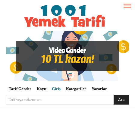
Tarif Gönder
Kayıt
Giriş
Kategoriler
Yazarlar
Ara
Tarif veya malzeme ara
Kullanıcı Adı veya E-posta
*