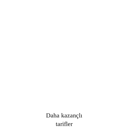
Şifre
*
Only fill in if you are not human
Oturumumu açık tut
Kayıt Ol
Şifrenizi mi unuttunuz?
Daha kazançlı
tarifler