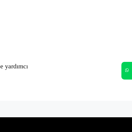
Oturumumu açık tut
Kayıt Ol
Şifrenizi mi unuttunuz?
ze yardımcı