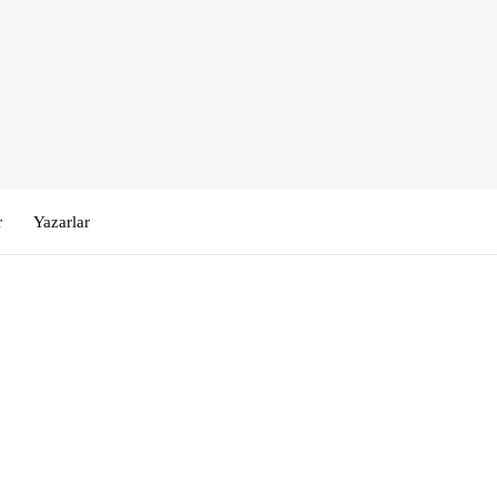
r
Yazarlar
Kullanıcı Adı veya E-posta
*
Şifre
*