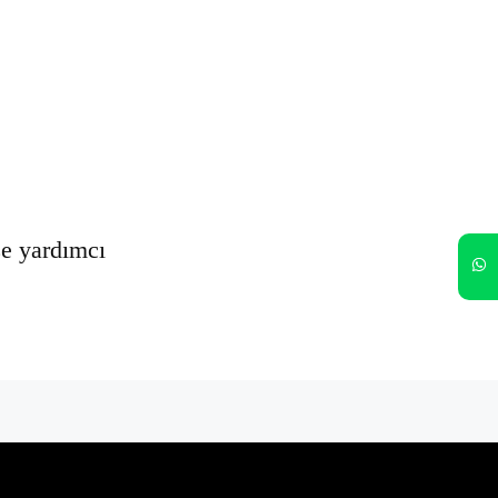
Oturumumu açık tut
Kayıt Ol
Şifrenizi mi unuttunuz?
ze yardımcı