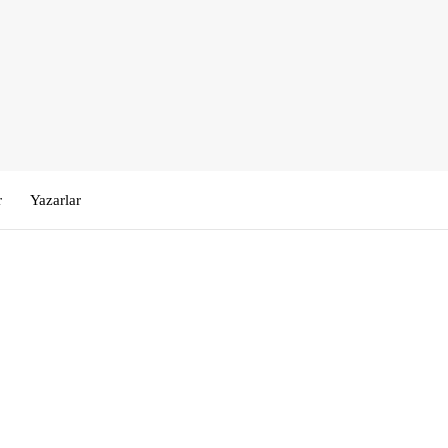
r
Yazarlar
Kullanıcı Adı veya E-posta
*
Şifre
*