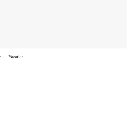
r
Yazarlar
Kullanıcı Adı veya E-posta
*
Şifre
*