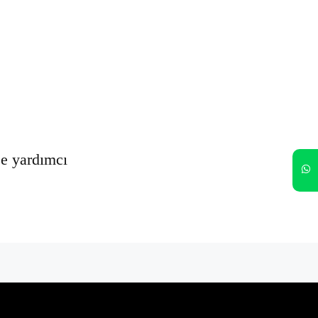
Oturumumu açık tut
Kayıt Ol
Şifrenizi mi unuttunuz?
ze yardımcı