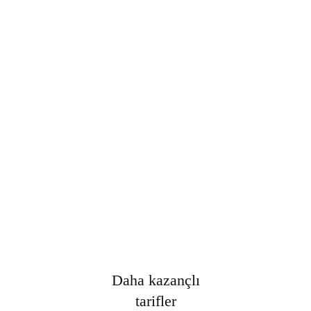
Şifre
*
Only fill in if you are not human
Oturumumu açık tut
Kayıt Ol
Şifrenizi mi unuttunuz?
Daha kazançlı
tarifler