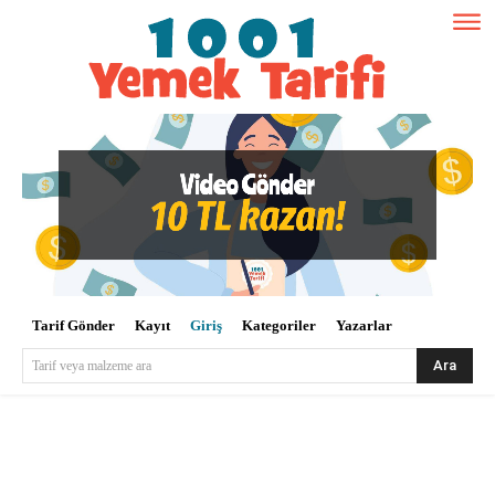
Tarif Gönder
Kayıt
Giriş
Kategoriler
Yazarlar
Ara
Tarif veya malzeme ara
Kullanıcı Adı veya E-posta
*