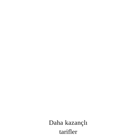
Şifre
*
Only fill in if you are not human
Oturumumu açık tut
Kayıt Ol
Şifrenizi mi unuttunuz?
Daha kazançlı
tarifler