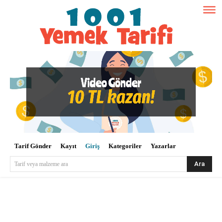
Tarif Gönder
Kayıt
Giriş
Kategoriler
Yazarlar
Ara
Tarif veya malzeme ara
Kullanıcı Adı veya E-posta
*