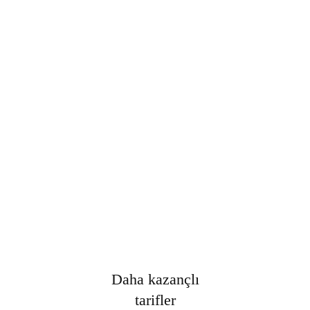
Şifre
*
Only fill in if you are not human
Oturumumu açık tut
Kayıt Ol
Şifrenizi mi unuttunuz?
Daha kazançlı
tarifler