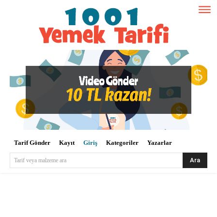
Tarif Gönder
Kayıt
Giriş
Kategoriler
Yazarlar
Ara
Tarif veya malzeme ara
Kullanıcı Adı veya E-posta
*