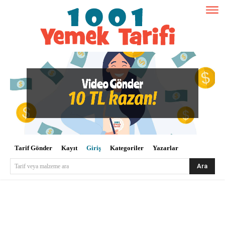
Tarif Gönder
Kayıt
Giriş
Kategoriler
Yazarlar
Ara
Tarif veya malzeme ara
Kullanıcı Adı veya E-posta
*