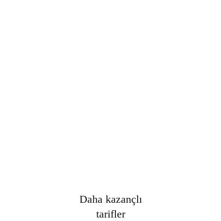
Şifre
*
Only fill in if you are not human
Oturumumu açık tut
Kayıt Ol
Şifrenizi mi unuttunuz?
Daha kazançlı
tarifler