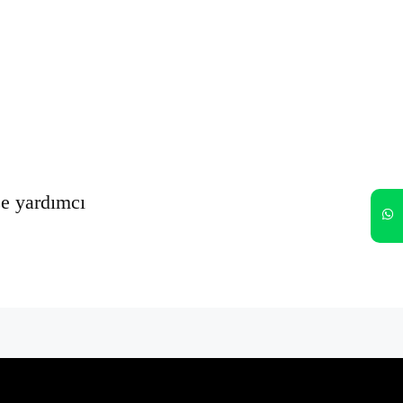
Oturumumu açık tut
Kayıt Ol
Şifrenizi mi unuttunuz?
ze yardımcı