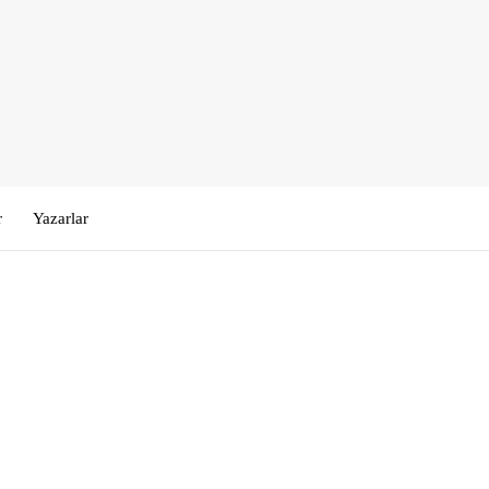
r
Yazarlar
Kullanıcı Adı veya E-posta
*
Şifre
*