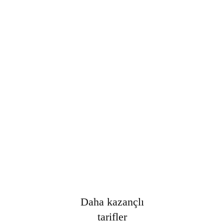
Şifre
*
Only fill in if you are not human
Oturumumu açık tut
Kayıt Ol
Şifrenizi mi unuttunuz?
Daha kazançlı
tarifler