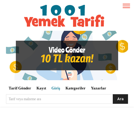
Tarif Gönder
Kayıt
Giriş
Kategoriler
Yazarlar
Ara
Tarif veya malzeme ara
Kullanıcı Adı veya E-posta
*