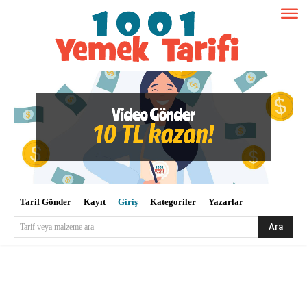
Tarif Gönder
Kayıt
Giriş
Kategoriler
Yazarlar
Ara
Tarif veya malzeme ara
Kullanıcı Adı veya E-posta
*