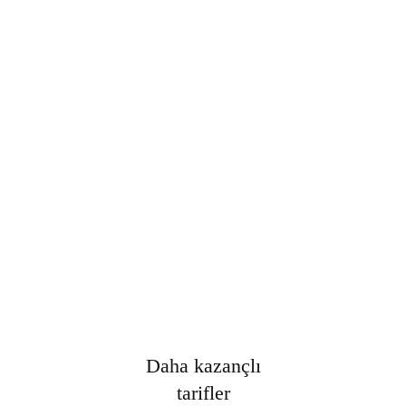
Şifre
*
Only fill in if you are not human
Oturumumu açık tut
Kayıt Ol
Şifrenizi mi unuttunuz?
Daha kazançlı
tarifler