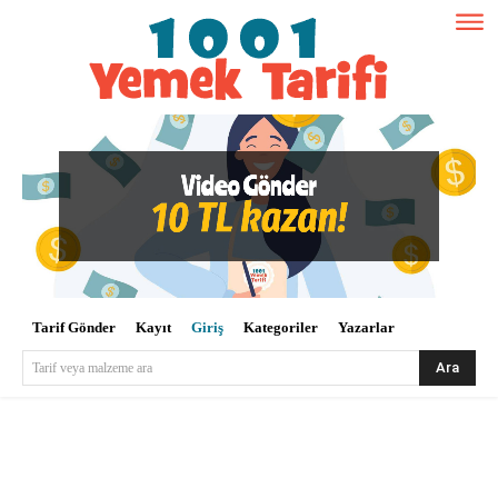
Tarif Gönder
Kayıt
Giriş
Kategoriler
Yazarlar
Ara
Tarif veya malzeme ara
Kullanıcı Adı veya E-posta
*