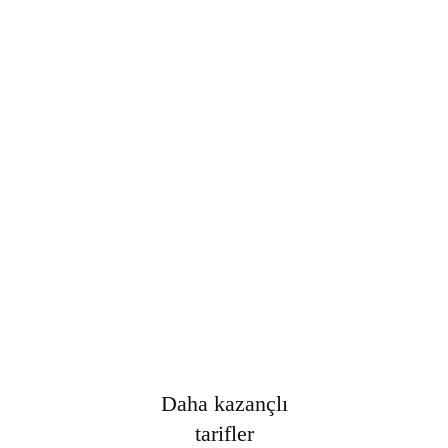
Şifre
*
Only fill in if you are not human
Oturumumu açık tut
Kayıt Ol
Şifrenizi mi unuttunuz?
Daha kazançlı
tarifler