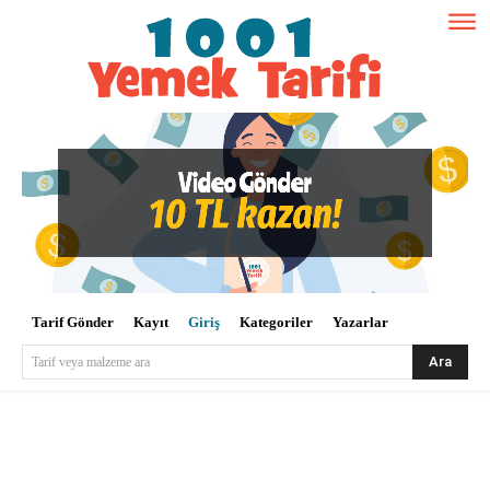
Tarif Gönder
Kayıt
Giriş
Kategoriler
Yazarlar
Ara
Tarif veya malzeme ara
Kullanıcı Adı veya E-posta
*