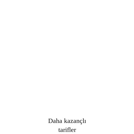
Şifre
*
Only fill in if you are not human
Oturumumu açık tut
Kayıt Ol
Şifrenizi mi unuttunuz?
Daha kazançlı
tarifler