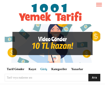
Tarif Gönder
Kayıt
Giriş
Kategoriler
Yazarlar
Ara
Tarif veya malzeme ara
Kullanıcı Adı veya E-posta
*