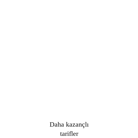
Şifre
*
Only fill in if you are not human
Oturumumu açık tut
Kayıt Ol
Şifrenizi mi unuttunuz?
Daha kazançlı
tarifler