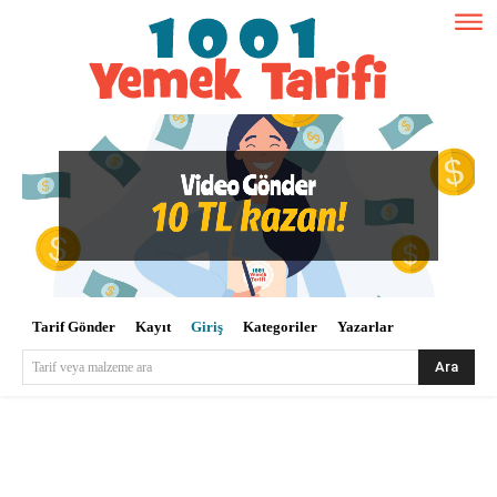
Tarif Gönder
Kayıt
Giriş
Kategoriler
Yazarlar
Ara
Tarif veya malzeme ara
Kullanıcı Adı veya E-posta
*