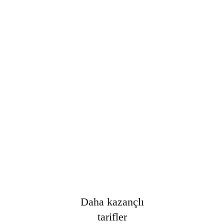
Şifre
*
Only fill in if you are not human
Oturumumu açık tut
Kayıt Ol
Şifrenizi mi unuttunuz?
Daha kazançlı
tarifler