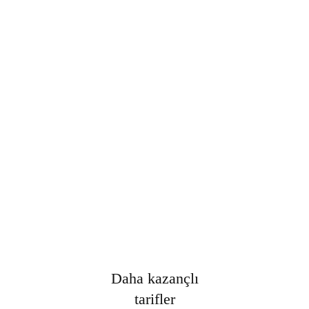
Şifre
*
Only fill in if you are not human
Oturumumu açık tut
Kayıt Ol
Şifrenizi mi unuttunuz?
Daha kazançlı
tarifler