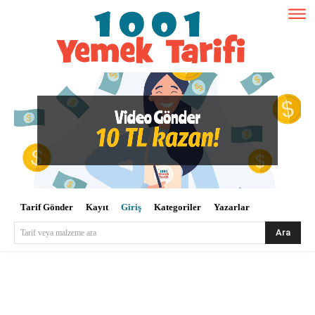
Tarif Gönder
Kayıt
Giriş
Kategoriler
Yazarlar
Ara
Tarif veya malzeme ara
Kullanıcı Adı veya E-posta
*