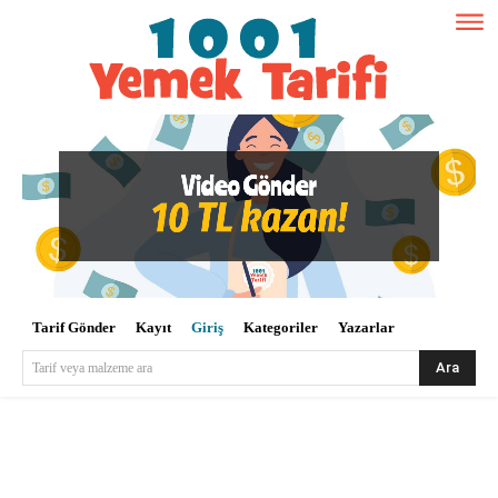
Tarif Gönder
Kayıt
Giriş
Kategoriler
Yazarlar
Ara
Tarif veya malzeme ara
Kullanıcı Adı veya E-posta
*