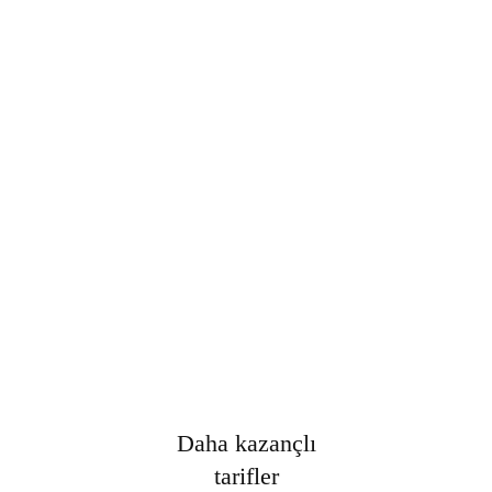
Şifre
*
Only fill in if you are not human
Oturumumu açık tut
Kayıt Ol
Şifrenizi mi unuttunuz?
Daha kazançlı
tarifler