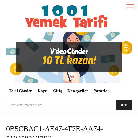
Tarif Gönder
Kayıt
Giriş
Kategoriler
Yazarlar
Ara
Tarif veya malzeme ara
0B5CBAC1-AE47-4F7E-AA74-