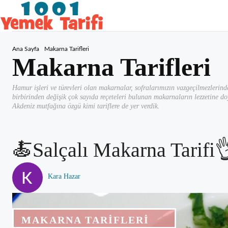
Ana Sayfa
Makarna Tarifleri
Makarna Tarifleri
Hamur işleri ve türevleri olan makarnalar, sofralarımızın vazgeçilmezlerinde
birbirinden değişik çok sayıda reçeteleri bulunan makarnaların lezzetine d
Akdeniz mutfağına özgü kimi tariflere de yer verdik.
🍝Salçalı Makarna Tarifi
Kara Hazar
MAKARNA TARIFLERI