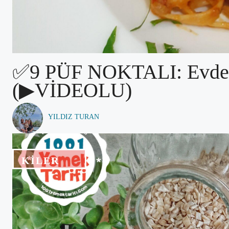
✅9 PÜF NOKTALI: Evde E
(▶VİDEOLU)
YILDIZ TURAN
KILER