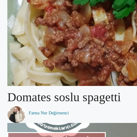
Domates soslu spagetti
Fatma Nur Değirmenci