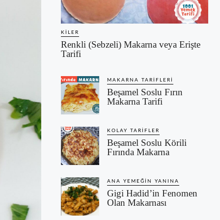
KILER
Renkli (Sebzeli) Makarna veya Erişte
Tarifi
MAKARNA TARIFLERI
Beşamel Soslu Fırın
Makarna Tarifi
KOLAY TARIFLER
Beşamel Soslu Körili
Fırında Makarna
ANA YEMEĞIN YANINA
Gigi Hadid’in Fenomen
Olan Makarnası