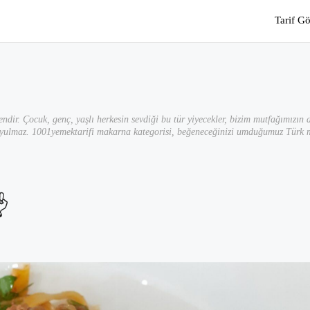
Tarif G
ndir. Çocuk, genç, yaşlı herkesin sevdiği bu tür yiyecekler, bizim mutfağımızın d
oyulmaz. 1001yemektarifi makarna kategorisi, beğeneceğinizi umduğumuz Türk mutf
