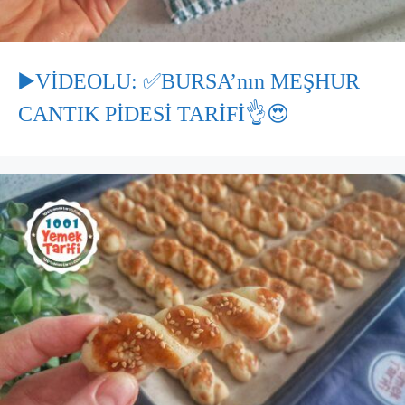
▶️VİDEOLU: ✅BURSA’nın MEŞHUR
CANTIK PİDESİ TARİFİ👌😍