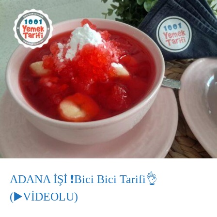
ADANA İŞİ ❗Bici Bici Tarifi👌
(▶️VİDEOLU)