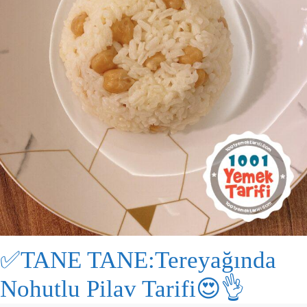
✅TANE TANE:Tereyağında
Nohutlu Pilav Tarifi😍👌