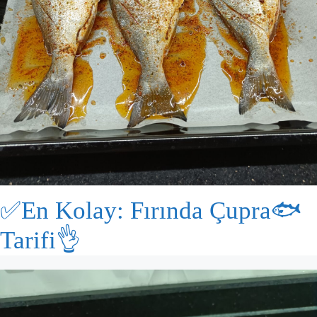
✅En Kolay: Fırında Çupra🐟
Tarifi👌