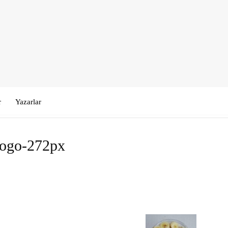
r
Yazarlar
logo-272px