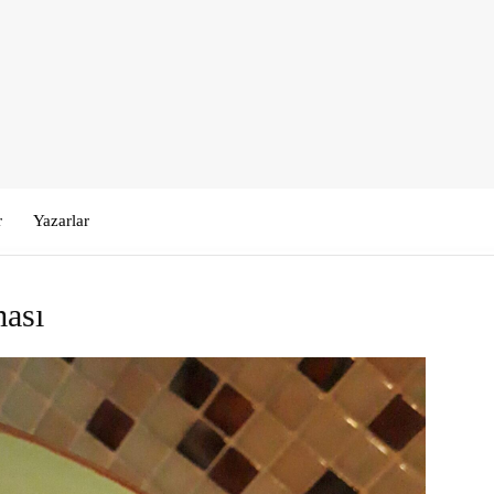
r
Yazarlar
ması