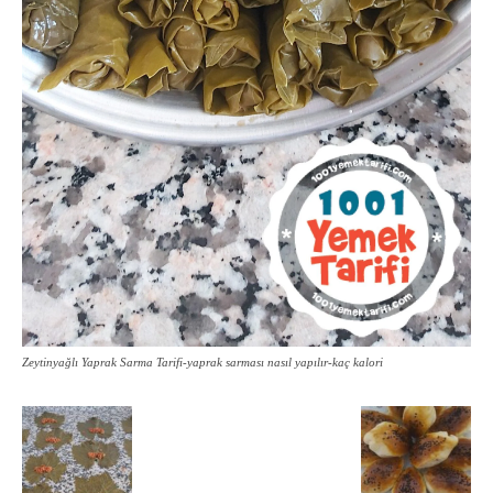
Zeytinyağlı Yaprak Sarma Tarifi-yaprak sarması nasıl yapılır-kaç kalori