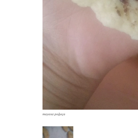
mayasız poğaça