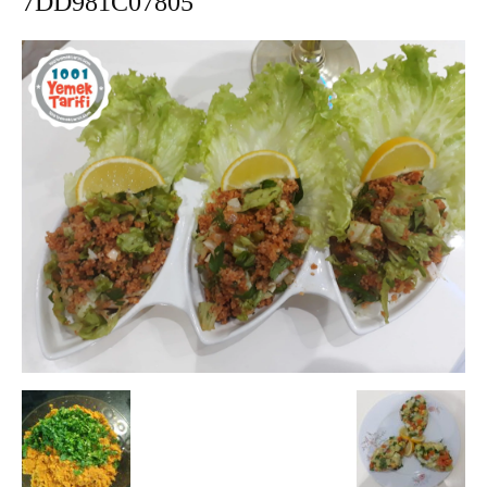
7DD981C07805