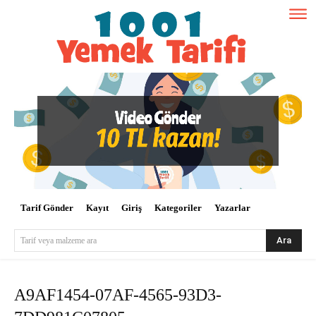
Tarif Gönder
Kayıt
Giriş
Kategoriler
Yazarlar
Ara
Tarif veya malzeme ara
A9AF1454-07AF-4565-93D3-