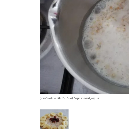
Çikolatalı ve Muzlu Yulaf Lapası nasıl yapılır