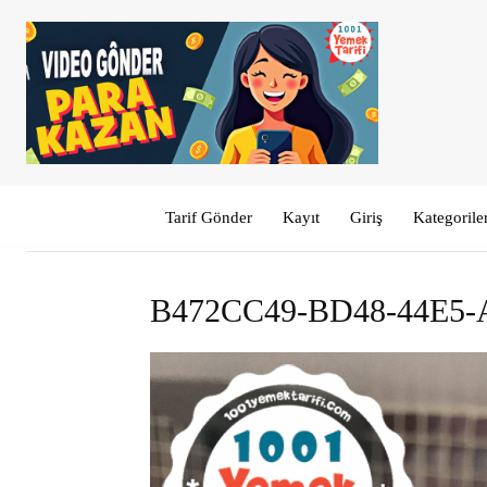
Tarif Gönder
Kayıt
Giriş
Kategorile
B472CC49-BD48-44E5-