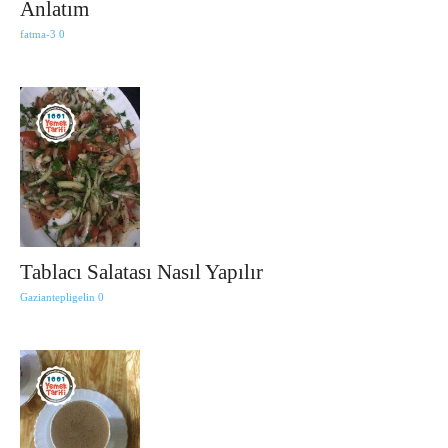
Anlatım
fatma-3
0
Tablacı Salatası Nasıl Yapılır
Gaziantepligelin
0