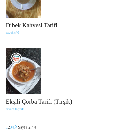
Dibek Kahvesi Tarifi
aavchnf
0
Ekşili Çorba Tarifi (Tırşik)
revam toprak
0
1
2
3
4
Sayfa 2 / 4