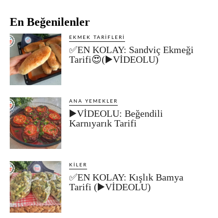
En Beğenilenler
EKMEK TARIFLERI
✅EN KOLAY: Sandviç Ekmeği
Tarifi😍(▶️VİDEOLU)
ANA YEMEKLER
▶️VİDEOLU: Beğendili
Karnıyarık Tarifi
KILER
✅EN KOLAY: Kışlık Bamya
Tarifi (▶️VİDEOLU)