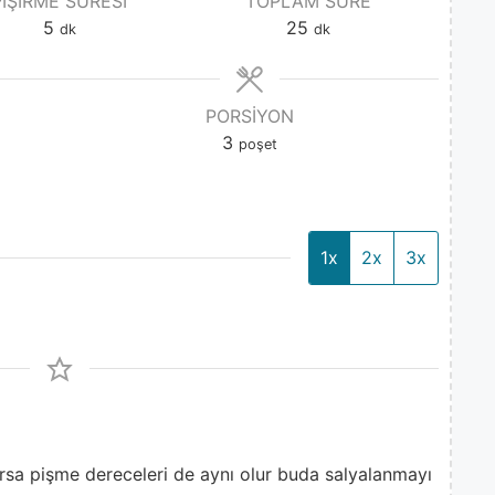
PIŞIRME SÜRESI
TOPLAM SÜRE
5
25
dk
dk
PORSIYON
3
poşet
1x
2x
3x
rsa pişme dereceleri de aynı olur buda salyalanmayı