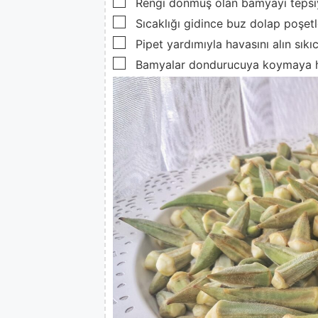
▢
Rengi dönmüş olan bamyayı tepsiy
▢
Sıcaklığı gidince buz dolap poşetl
▢
Pipet yardımıyla havasını alın sıkı
▢
Bamyalar dondurucuya koymaya ha