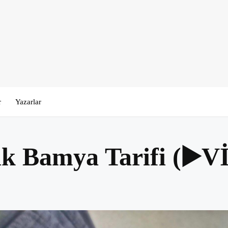
r
Yazarlar
k Bamya Tarifi (▶️