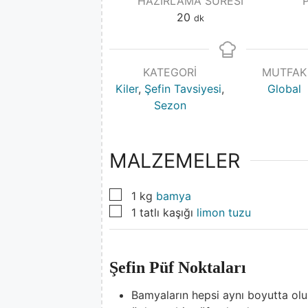
HAZIRLAMA SÜRESI
20
dk
KATEGORI
MUTFAK
Kiler
,
Şefin Tavsiyesi
,
Global
Sezon
MALZEMELER
▢
1
kg
bamya
▢
1
tatlı kaşığı
limon tuzu
Şefin Püf Noktaları
Bamyaların hepsi aynı boyutta olu