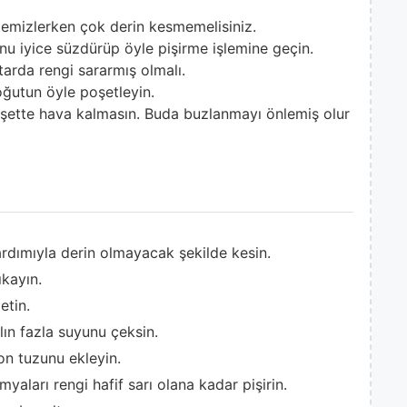
temizlerken çok derin kesmemelisiniz.
u iyice süzdürüp öyle pişirme işlemine geçin.
ktarda rengi sararmış olmalı.
oğutun öyle poşetleyin.
poşette hava kalmasın. Buda buzlanmayı önlemiş olur
rdımıyla derin olmayacak şekilde kesin.
ıkayın.
etin.
lın fazla suyunu çeksin.
on tuzunu ekleyin.
myaları rengi hafif sarı olana kadar pişirin.