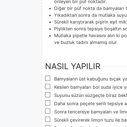
önleyen bir püf noktadır.
Diğer bir püf nokta da bamyaları 
Yıkadıktan sonra da mutlaka suyun
Sürekli karıştırarak pişirin eşit mi
Piştikten sonra tepsiye boşaltın s
Mutlaka pipetle havasını alın ki 
ve buzluk tadını almamış olur.
NASIL YAPILIR
▢
Bamyaların üst kabuğunu bıçak ya
▢
Kesilen bamyaları bol suda iyice y
▢
Suyunu süzün süzgeçte biraz bekl
▢
Daha sonra peçete serili tepsiye a
▢
Sonra tencereye bamyaları ve lim
▢
Sürekli çevirerek limon tuzu ile ba