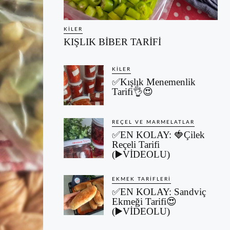
KILER
KIŞLIK BİBER TARİFİ
KILER
✅Kışlık Menemenlik
Tarifi👌😍
REÇEL VE MARMELATLAR
✅EN KOLAY: 🍓Çilek
Reçeli Tarifi
(▶️VİDEOLU)
EKMEK TARIFLERI
✅EN KOLAY: Sandviç
Ekmeği Tarifi😍
(▶️VİDEOLU)