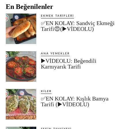
En Beğenilenler
EKMEK TARIFLERI
✅EN KOLAY: Sandviç Ekmeği
Tarifi😍(▶️VİDEOLU)
ANA YEMEKLER
▶️VİDEOLU: Beğendili
Karnıyarık Tarifi
KILER
✅EN KOLAY: Kışlık Bamya
Tarifi (▶️VİDEOLU)