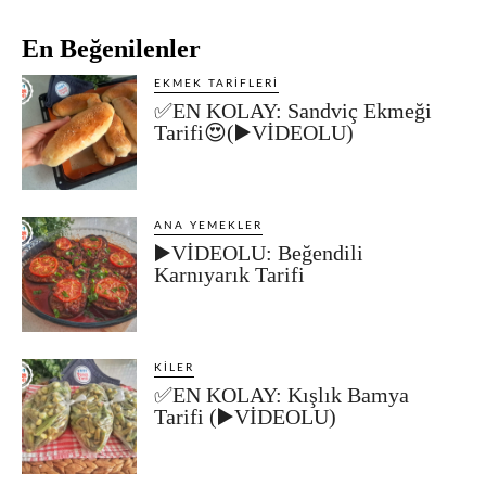
En Beğenilenler
EKMEK TARIFLERI
✅EN KOLAY: Sandviç Ekmeği
Tarifi😍(▶️VİDEOLU)
ANA YEMEKLER
▶️VİDEOLU: Beğendili
Karnıyarık Tarifi
KILER
✅EN KOLAY: Kışlık Bamya
Tarifi (▶️VİDEOLU)