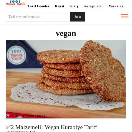
Tarif Gönder
Kayıt
Giriş
Kategoriler
Yazarlar
Ara
Tarif veya malzeme ara
vegan
KURABIYE TARIFLERI
✅2 Malzemeli: Vegan Kurabiye Tarifi