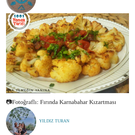
ANA YEMEĞIN YANINA
📷Fotoğraflı: Fırında Karnabahar Kızartması
YILDIZ TURAN