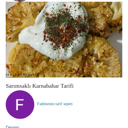
SEBZE YEMEKLERI
Sarımsaklı Karnabahar Tarifi
Fadimenin tarif sepeti
Devamı