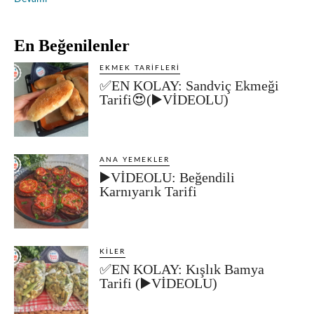
En Beğenilenler
EKMEK TARIFLERI
✅EN KOLAY: Sandviç Ekmeği
Tarifi😍(▶️VİDEOLU)
ANA YEMEKLER
▶️VİDEOLU: Beğendili
Karnıyarık Tarifi
KILER
✅EN KOLAY: Kışlık Bamya
Tarifi (▶️VİDEOLU)