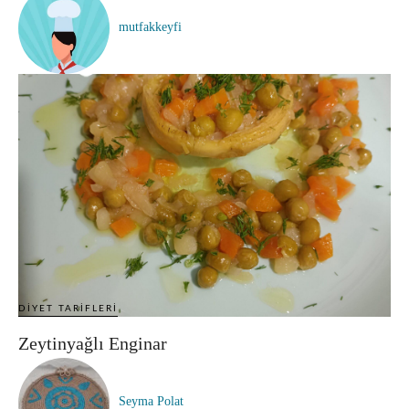
mutfakkeyfi
DIYET TARIFLERI
Zeytinyağlı Enginar
Seyma Polat