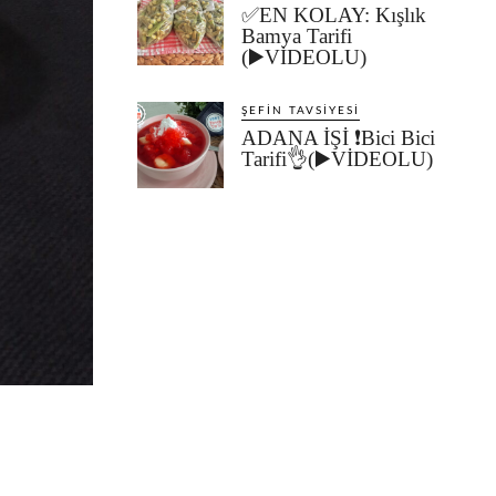
✅EN KOLAY: Kışlık
Bamya Tarifi
(▶️VİDEOLU)
ŞEFIN TAVSIYESI
ADANA İŞİ ❗Bici Bici
Tarifi👌(▶️VİDEOLU)