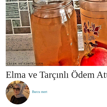
İÇECEK VE KOKTEYLLER
Elma ve Tarçınlı Ödem Att
Burcu mert