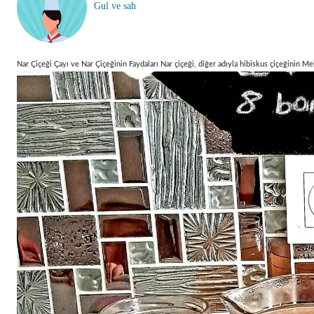
Gul ve sah
Nar Çiçeği Çayı ve Nar Çiçeğinin Faydaları Nar çiçeği, diğer adıyla hibiskus çiçeğinin Me