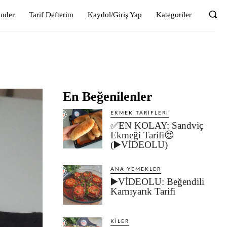
önder
Tarif Defterim
Kaydol/Giriş Yap
Kategoriler
En Beğenilenler
EKMEK TARIFLERI
✅EN KOLAY: Sandviç
Ekmeği Tarifi😍
(▶️VİDEOLU)
ANA YEMEKLER
▶️VİDEOLU: Beğendili
Karnıyarık Tarifi
KILER