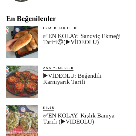
En Beğenilenler
EKMEK TARIFLERI
✅EN KOLAY: Sandviç Ekmeği
Tarifi😍(▶️VİDEOLU)
ANA YEMEKLER
▶️VİDEOLU: Beğendili
Karnıyarık Tarifi
KILER
✅EN KOLAY: Kışlık Bamya
Tarifi (▶️VİDEOLU)