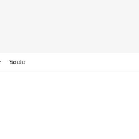
r
Yazarlar
Kullanıcı Adı veya E-posta
*
Şifre
*