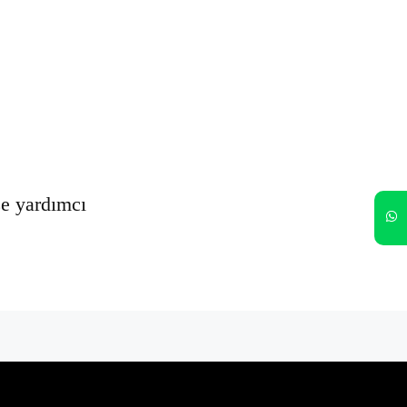
Oturumumu açık tut
Kayıt Ol
Şifrenizi mi unuttunuz?
ze yardımcı