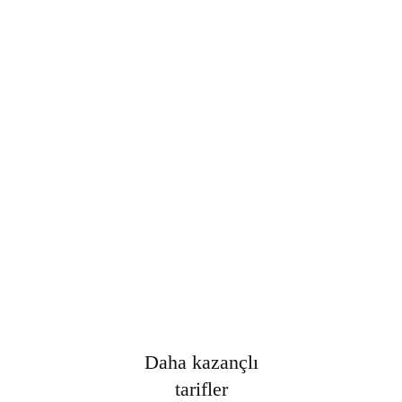
Şifre
*
Only fill in if you are not human
Oturumumu açık tut
Kayıt Ol
Şifrenizi mi unuttunuz?
Daha kazançlı
tarifler