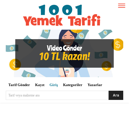
Tarif Gönder
Kayıt
Giriş
Kategoriler
Yazarlar
Ara
Tarif veya malzeme ara
Kullanıcı Adı veya E-posta
*