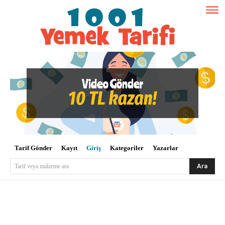
Tarif Gönder
Kayıt
Giriş
Kategoriler
Yazarlar
Ara
Tarif veya malzeme ara
Kullanıcı Adı veya E-posta
*