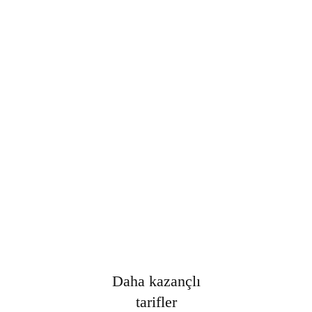
Şifre
*
Only fill in if you are not human
Oturumumu açık tut
Kayıt Ol
Şifrenizi mi unuttunuz?
Daha kazançlı
tarifler