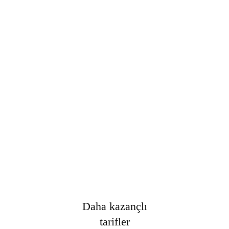
Şifre
*
Only fill in if you are not human
Oturumumu açık tut
Kayıt Ol
Şifrenizi mi unuttunuz?
Daha kazançlı
tarifler