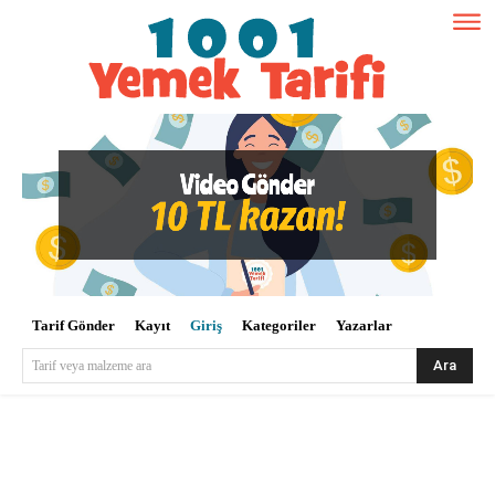
Tarif Gönder
Kayıt
Giriş
Kategoriler
Yazarlar
Ara
Tarif veya malzeme ara
Kullanıcı Adı veya E-posta
*