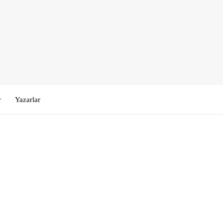
r
Yazarlar
Kullanıcı Adı veya E-posta
*
Şifre
*