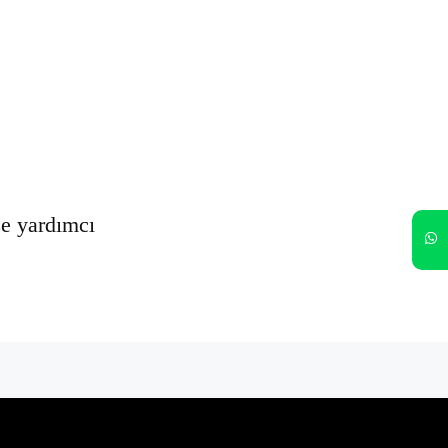
Oturumumu açık tut
Kayıt Ol
Şifrenizi mi unuttunuz?
ze yardımcı