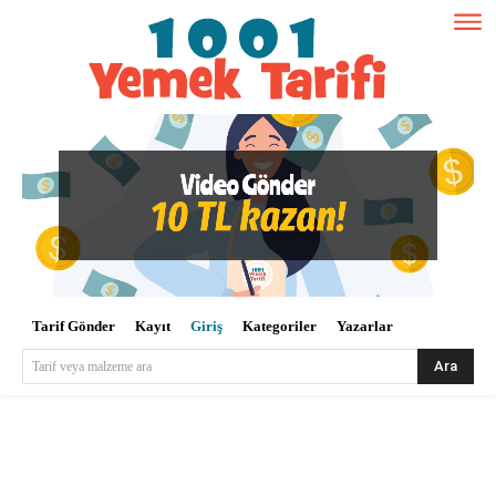
Tarif Gönder
Kayıt
Giriş
Kategoriler
Yazarlar
Ara
Tarif veya malzeme ara
Kullanıcı Adı veya E-posta
*