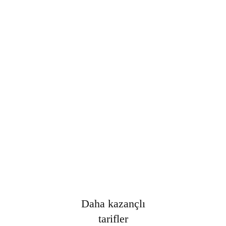
Şifre
*
Only fill in if you are not human
Oturumumu açık tut
Kayıt Ol
Şifrenizi mi unuttunuz?
Daha kazançlı
tarifler