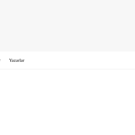
r
Yazarlar
Kullanıcı Adı veya E-posta
*
Şifre
*