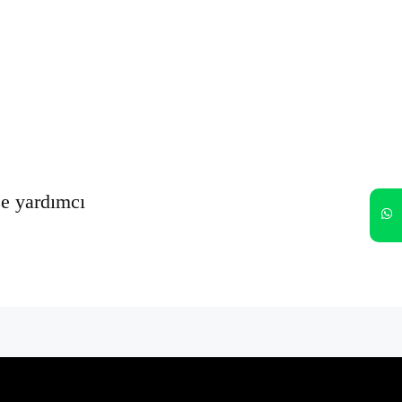
Oturumumu açık tut
Kayıt Ol
Şifrenizi mi unuttunuz?
ze yardımcı