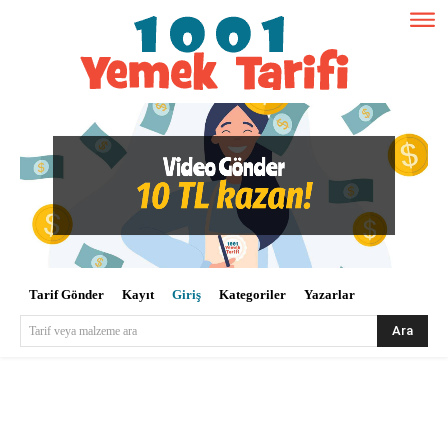
Tarif Gönder
Kayıt
Giriş
Kategoriler
Yazarlar
Ara
Tarif veya malzeme ara
Kullanıcı Adı veya E-posta
*