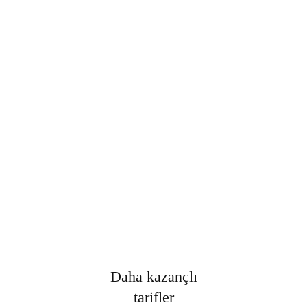
Şifre
*
Only fill in if you are not human
Oturumumu açık tut
Kayıt Ol
Şifrenizi mi unuttunuz?
Daha kazançlı
tarifler