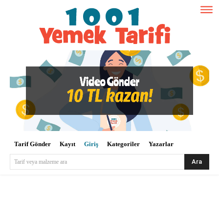
Tarif Gönder
Kayıt
Giriş
Kategoriler
Yazarlar
Ara
Tarif veya malzeme ara
Kullanıcı Adı veya E-posta
*