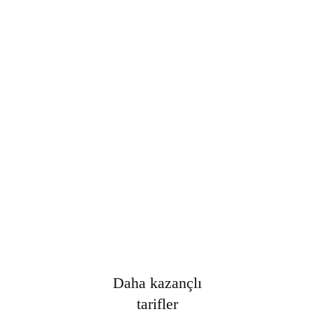
Şifre
*
Only fill in if you are not human
Oturumumu açık tut
Kayıt Ol
Şifrenizi mi unuttunuz?
Daha kazançlı
tarifler